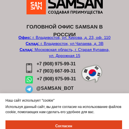
ГОЛОВНОЙ ОФИС SAMSAN В
РОССИИ
Офис:
г. Владивосток, ул. Кирова, д. 23, оф. 110
Склад:
г. Владивосток, ул Чапаева, д. 3В
Склад:
Московская область, г. Старая Купавна,
ул. Дорожная 15
+7 (908) 975-99-31
+7 (903) 667-99-31
+7 (908) 975-99-31
@SAMSAN_BOT
SAMSAN MAX
Наш сайт использует "cookie"
Используя данный сайт, вы даете согласие на использование файлов
sales@samsan.pro
cookie, помогающих нам сделать его удобнее для вас.
Обратный звонок
Согласен